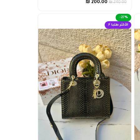
₪
200.00
₪
240.00
-27%
الأكثر طلبا ⚡