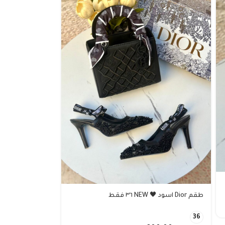
طقم Dior اسود 🖤 NEW ٣٦ فقط
36