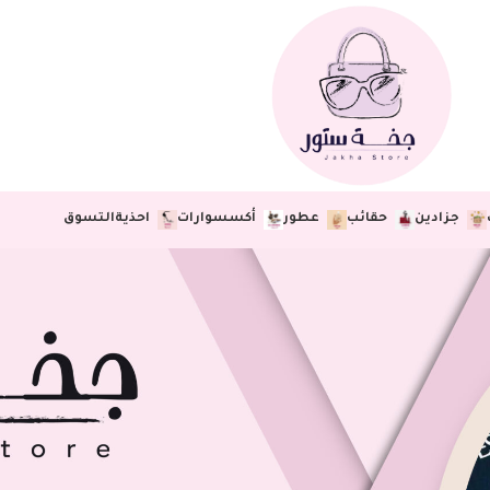
جزادين
حقائب
عطور
أكسسوارات
احذية
التسوق