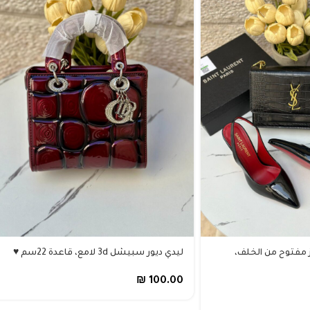
هيلز مفتوح من الخلف،
ليدي ديور سبيشل 3d لامع، قاعدة 22سم ♥️
₪
100.00