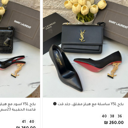
بكج YSL ساسلة مع هيلز مغلق، جلد مَت ⚫️
بكج YSL اسود مع 
قاعدة الحقيبة 23سم
40
38
36
41
40
₪
260.00