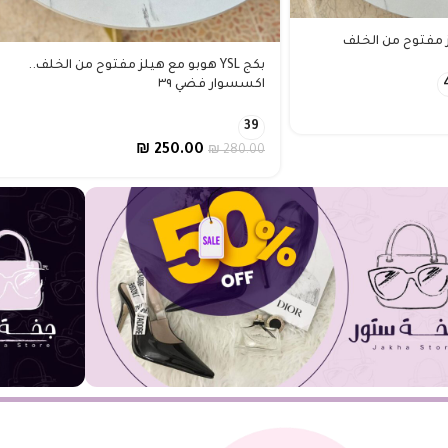
بكج YSL هوبو مع هيلز مفتوح من الخلف..
اكسسوار فضي ٣٩
39
₪
250.00
₪
280.00