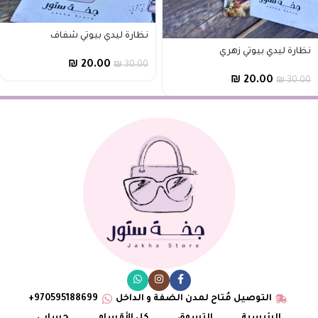
نظارة ليدي بيوتي شفاف
نظارة ليدي بيوتي زهري
₪
20.00
₪
30.00
₪
20.00
₪
30.00
التوصيل مُتاح لمدن الضفة و الداخل
970595188699+