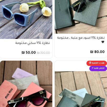
نظارة YSL اسود مع علبة ، مختومة
🖤
نظارة YSL سكني مختومة
₪
80.00
₪
50.00
₪
100.00
نفذت الكمية 😢
الأكثر طلبا ⚡