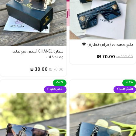
بكج versace (حزام+نظارة) 🖤
نظارة CHANEL أبيض مع علبة
₪
70.00
100.00
₪
وملحقات
₪
30.00
₪
70.00
-57%
-57%
الأكثر طلبا ⚡
الأكثر طلبا ⚡