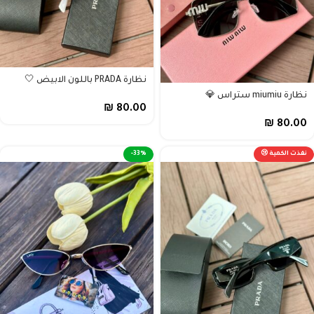
نظارة PRADA باللون الابيض 🤍
نظارة miumiu ستراس 💎
₪
80.00
₪
80.00
نفذت الكمية 😢
-33%