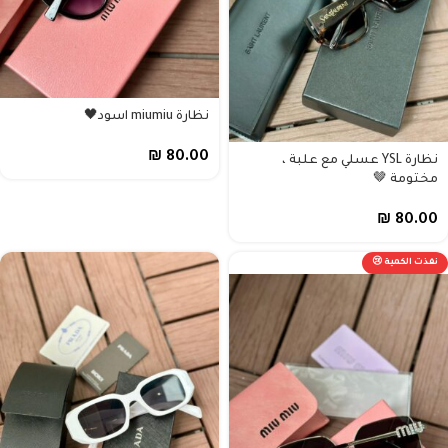
نظارة miumiu اسود🖤
₪
80.00
نظارة YSL عسلي مع علبة ،
مختومة 🤎
₪
80.00
نفذت الكمية 😢