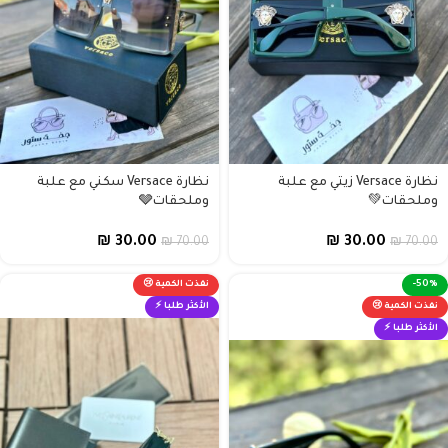
نظارة Versace زيتي مع علبة
نظارة Versace سكني مع علبة
وملحقات💚
وملحقات🩶
₪
30.00
₪
30.00
₪
70.00
₪
70.00
-50%
نفذت الكمية 😢
نفذت الكمية 😢
الأكثر طلبا ⚡
الأكثر طلبا ⚡