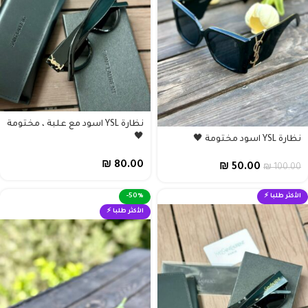
نظارة YSL اسود مع علبة ، مختومة
🖤
نظارة YSL اسود مختومة 🖤
₪
80.00
₪
50.00
₪
100.00
الأكثر طلبا ⚡
-50%
الأكثر طلبا ⚡