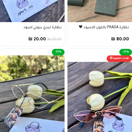
نظارة PRADA باللون الاسود 🖤
نظارة ليدي بيوتي اسود
₪
20.00
₪
80.00
₪
30.00
-33%
-33%
نفذت الكمية 😢