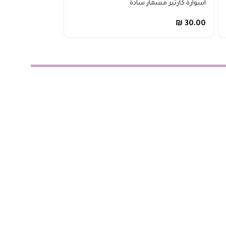
اسوارة كارتير مسمار سادة
اسوارة هرمز أبيض
₪
30.00
₪
20.00