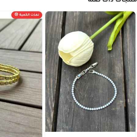
منتجات ذات صلة
نفذت الكمية 😢