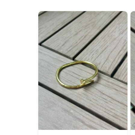
نفذت الكمية 😢