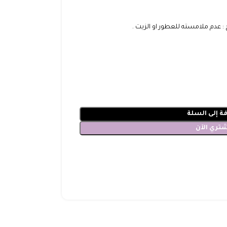
 عدم ملامسته للعطور او الزيت .
ة إلى السلة
شتري الآن