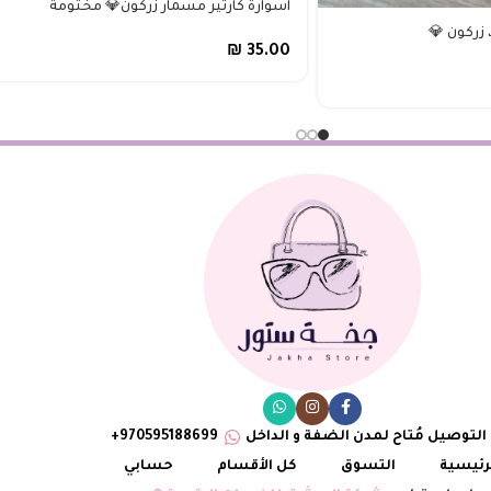
اسوارة كارتير مسمار زركون💎 مختومة
 زركون 💎
₪
35.00
التوصيل مُتاح لمدن الضفة و الداخل
970595188699+
رئيسية
التسوق
كل الأقسام
حسابي