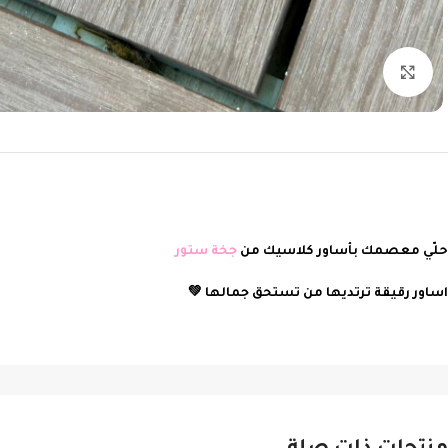
Click to enlarge
حلّي معصمك بأساور كلاسيك من
جخة ستور
اساور رقيقة ترتديها من تستحق جمالها 💚