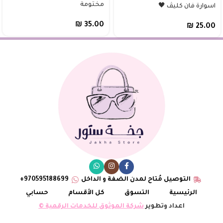
مختومة
اسوارة فان كليڤ 🖤
₪
35.00
₪
25.00
التوصيل مُتاح لمدن الضفة و الداخل
970595188699+
الرئيسية
التسوق
كل الأقسام
حسابي
اعداد وتطوير
شركة الموثوق للخدمات الرقمية ©