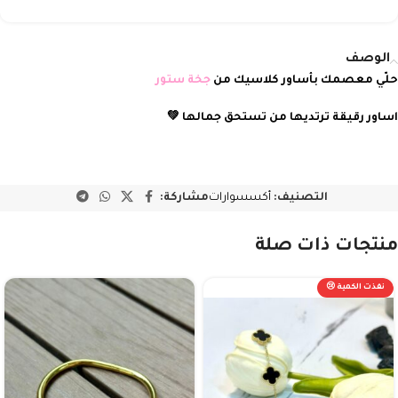
الوصف
حلّي معصمك بأساور كلاسيك من
جخة ستور
اساور رقيقة ترتديها من تستحق جمالها 💚
التصنيف:
أكسسوارات
مشاركة:
منتجات ذات صلة
نفذت الكمية 😢