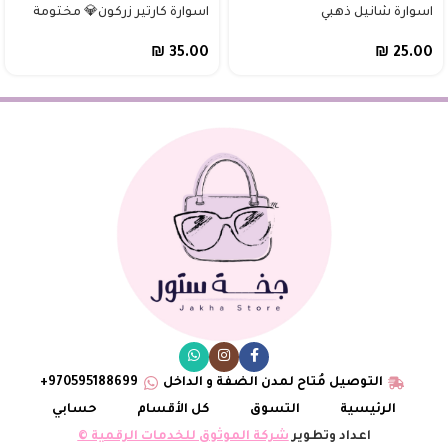
اسوارة شانيل ذهبي
اسوارة كارتير زركون💎 مختومة
₪
35.00
₪
25.00
التوصيل مُتاح لمدن الضفة و الداخل
970595188699+
الرئيسية
التسوق
كل الأقسام
حسابي
اعداد وتطوير
شركة الموثوق للخدمات الرقمية ©