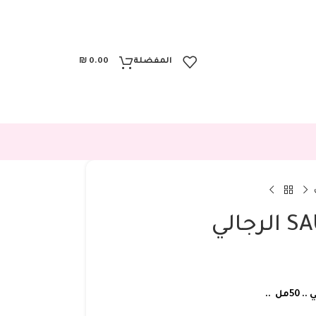
المفضلة
0.00
₪
ل ..