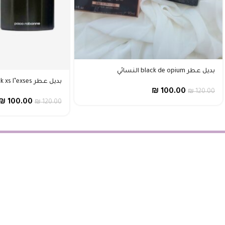
بديل عطر black de opium النسائي
بديل عطر black xs l’exses الرجالي
₪
100.00
₪
120.00
₪
100.00
₪
120.00