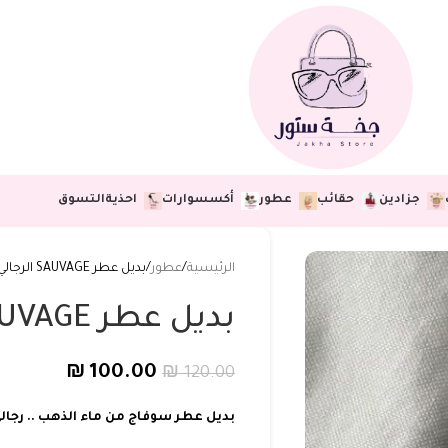
جزادين
حقائب
عطور
أكسسوارات
احذية
التسوق
الرئيسية
عطور
بديل عطر SAUVAGE الرجالي
بديل عطر SAUVAGE الرجالي
₪
100.00
₪
120.00
بديل عطر سوفاج من ماء الذهب .. رجالي .. 50م