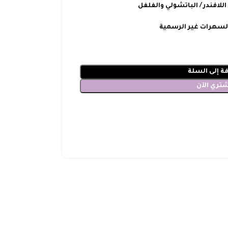
للافندر / الباتشولي والفلفل
السهرات غير الرسمية
ة إلى السلة
شتري الآن