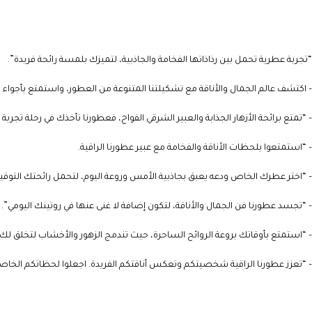
“تجربة عطرية تحمل بين رذاذاتها الفخامة والجاذبية، لتميزك بلمسة رائحة فريدة”.
– اكتشف عالم الجمال والأناقة مع تشكيلتنا المتنوعة من العطور، واستمتع بأجواء م
– “تمتع برائحة الأزهار الجذابة والعبير الشرقي الفواح، فعطورنا تأخذك في رحلة تجربة
– “استمتعوا بلحظات الأناقة والفخامة مع عبير عطورنا الراقية.
– “اختر عطرك الخاص ودعه يعبق بجاذبية الأمس وروعة اليوم، لتحمل رائحتك التوقي
– “تجسد عطورنا فن الجمال والأناقة، لتكون إضافة لا غنى عنها في روتينك اليومي”.
– “استمتع بأوقاتك بروعة الروائح الساحرة، حيث تندمج الزهور والأخشاب لتخلق لك 
– “تعزز عطورنا الراقية شخصيتكم وتعكس أناقتكم الفريدة. اجعلوا لحظاتكم الخاصة ت