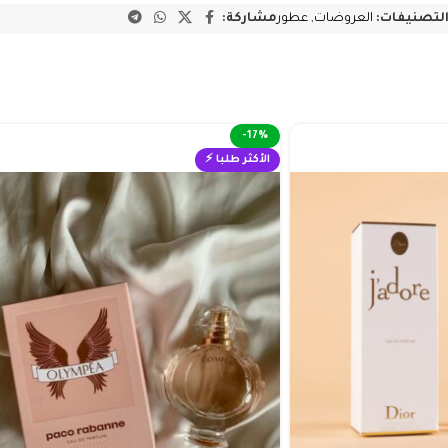
لتصنيفات:
العروضات
,
عطور
مشاركة:
-17%
الأكثر طلبا ⚡