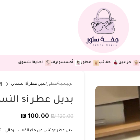
جزادين
حقائب
عطور
أكسسوارات
احذية
التسوق
الرئيسية
عطور
بديل عطر si النسائي
بديل عطر si النسائي
₪
100.00
₪
120.00
بديل عطر غوتشي من ماء الذهب .. رجالي .. 50مل ..