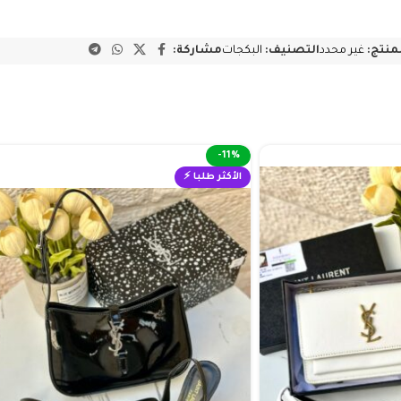
لمنتج:
غير محدد
التصنيف:
البكجات
مشاركة:
-11%
الأكثر طلبا ⚡