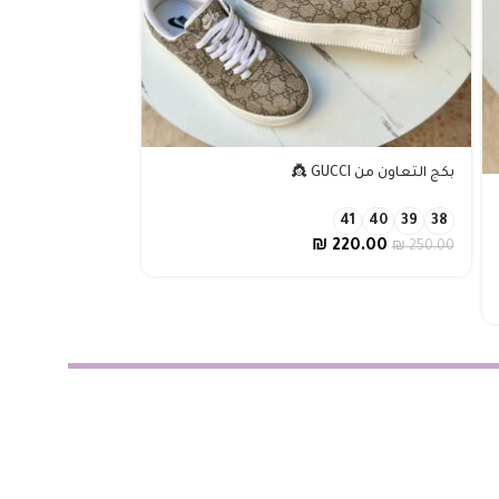
بكج التعاون من GUCCI 👸
بكج الكريسمس 🌲
38
37
36
41
40
39
38
80.00
₪
220.00
₪
240.00
₪
250.00