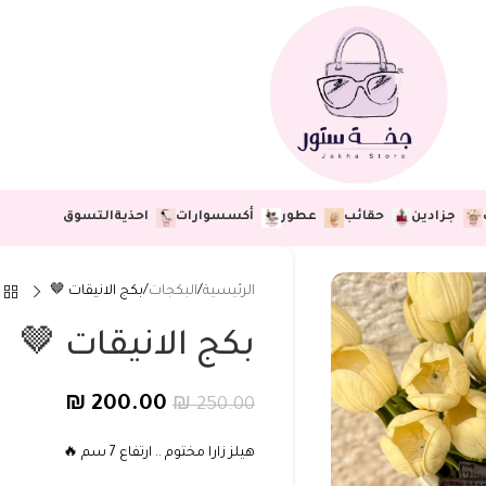
جزادين
حقائب
عطور
أكسسوارات
احذية
التسوق
الرئيسية
البكجات
بكج الانيقات 🤎
بكج الانيقات 🤎
₪
200.00
₪
250.00
هيلز زارا مختوم .. ارتفاع 7 سم 🔥