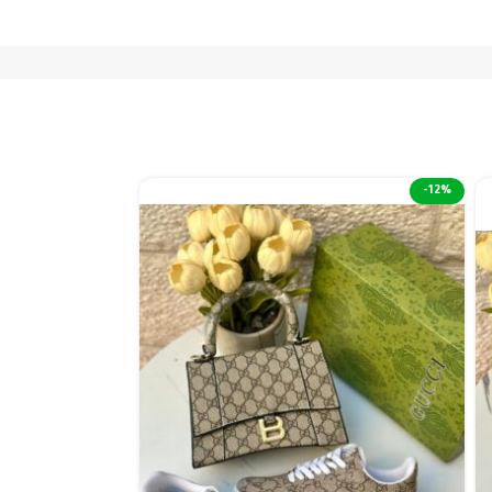
-25%
-12%