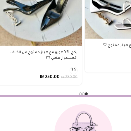
بكج YSL هوبو مع هيلز مفتوح من الخلف..
اكسسوار فضي ٣٩
39
₪
250.00
₪
280.00