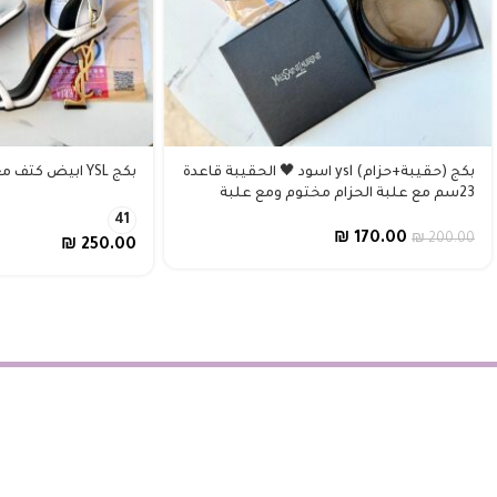
بكج (حقيبة+حزام) ysl اسود 🖤 الحقيبة قاعدة
بكج YSL ابيض كتف مع هيلز مفتوح 🤍
23سم مع علبة الحزام مختوم ومع علبة
41
₪
170.00
₪
200.00
₪
250.00