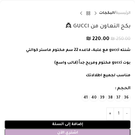
الرئيسية
البكجات
بكج التعاون من GUCCI 👸
₪
220.00
₪
250.00
شنته gucci مع علبة، قاعده 22 سم مختوم ماستر كوالتي
بوت gucci مختوم ومريح جداً (قالب واسع)
مناسب لجميع اطلالاتك
الحجم
41
40
39
38
37
36
إضافة إلى السلة
اشتري الآن