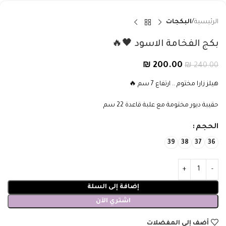
الرئيسية
البكجات
بكج الفخامة الاسود 🖤🔥
₪
200.00
₪
240.00
هيلز زارا مختوم .. ارتفاع 7 سم 🔥
حقيبة ديور مختومة مع علبة قاعدة 22 سم
الحجم
39
38
37
36
إضافة إلى السلة
اشتري الآن
أضف إلى المفضلات