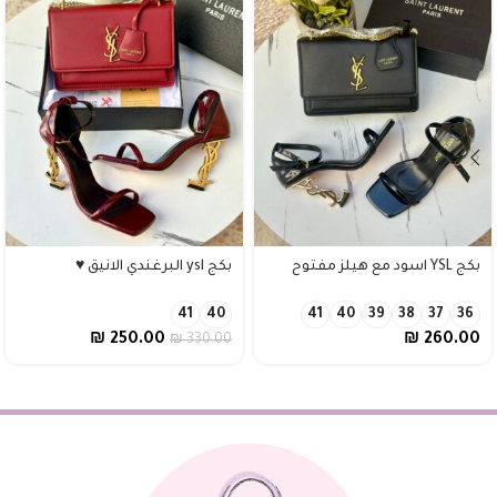
بكج YSL اسود مع هيلز مفتوح
بكج ysl البرغندي الانيق ♥️
41
40
41
40
39
38
37
36
₪
250.00
₪
260.00
₪
330.00