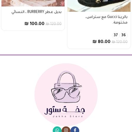
بديل عطر BURBERRY ، النسائي
بالرينا Gucci مع ستراس،
مختومة.
₪
100.00
₪
120.00
37
36
₪
80.00
₪
120.00