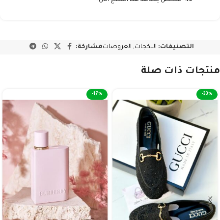
43
شخص يشاهد هذا المنتج الآن!
التصنيفات:
البكجات
,
العروضات
مشاركة:
منتجات ذات صلة
-17%
-33%