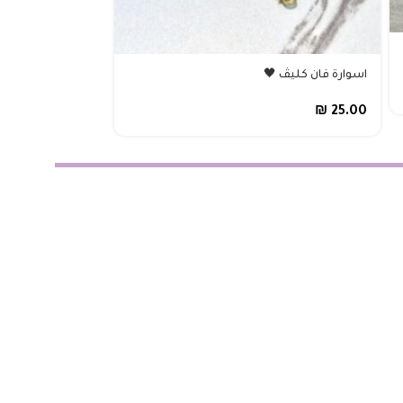
اسوارة فرزاتشي ذه
اسوارة فان كليڤ 🖤
₪
35.00
₪
25.00