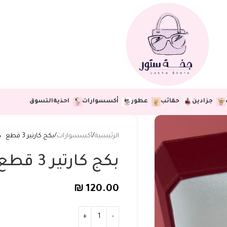
جزادين
حقائب
عطور
أكسسوارات
احذية
التسوق
الرئيسية
أكسسوارات
بكج كارتير 3 قطع
بكج كارتير 3 قطع
₪
120.00