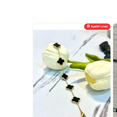
نفذت الكمية 😢