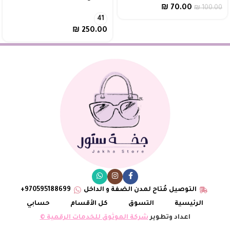
₪
70.00
₪
100.00
41
₪
250.00
التوصيل مُتاح لمدن الضفة و الداخل
970595188699+
الرئيسية
التسوق
كل الأقسام
حسابي
اعداد وتطوير
شركة الموثوق للخدمات الرقمية ©