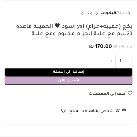
الرئيسية
البكجات
بكج (حقيبة+حزام) ysl اسود 🖤 الحقيبة قاعدة
23سم مع علبة الحزام مختوم ومع علبة
₪
170.00
₪
190.00
إضافة إلى السلة
اشتري الآن
أضف إلى المفضلات
27
شخص يشاهد هذا المنتج الآن!