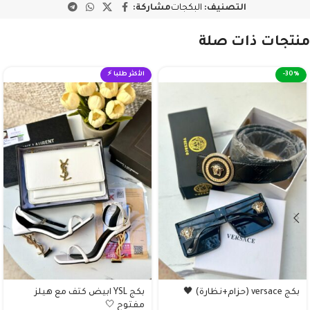
التصنيف:
البكجات
مشاركة:
منتجات ذات صلة
-30%
الأكثر طلبا ⚡
بكج versace (حزام+نظارة) 🖤
بكج YSL ابيض كتف مع هيلز
مفتوح 🤍