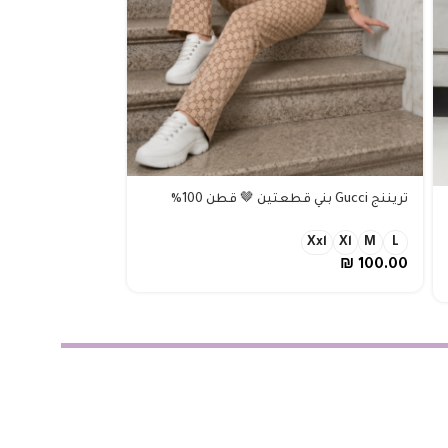
تريننج Tommy اسود ٣ قطع .. قطن
تريننج Gucci بني قطعتين 🤎 قطن 100%
₪
200.00
Xxl
Xl
M
L
₪
100.00