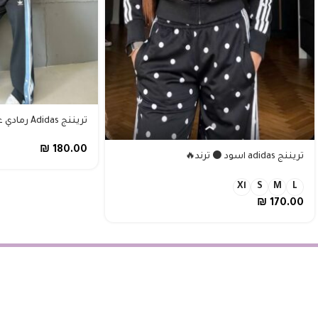
تريننج Adidas رمادي غامق🩶صيفي
₪
180.00
تريننج adidas اسود ⚫️ ترند🔥
Xl
S
M
L
₪
170.00