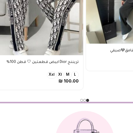
تريننج Dior ابيض قطعتين 🤍 قطن 100%
Xxl
Xl
M
L
₪
100.00