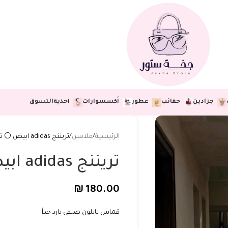
جزادين
حقائب
عطور
أكسسوارات
احذية
التسوق
الرئيسية
ملابس
تريننج adidas ابيض ⚪️ ترند🔥
تريننج adidas ابيض ⚪️ ترند🔥
₪
180.00
قماش نايلون صيفي بارد جداً