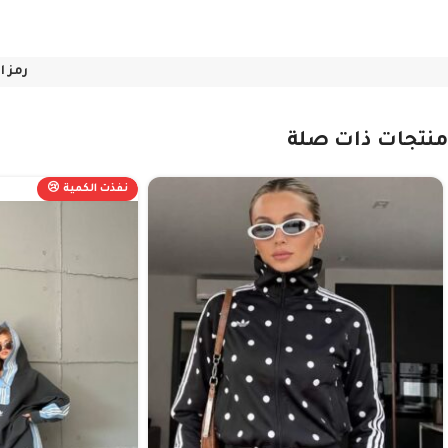
رمز ا
منتجات ذات صلة
نفذت الكمية 😢