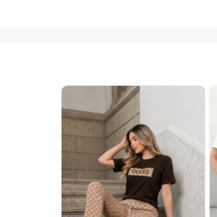
نفذت الكمية 😢