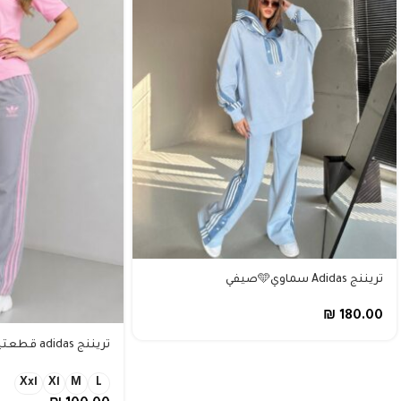
تريننج Adidas سماوي🩵صيفي
₪
180.00
تريننج adidas قطعتين 🩶🌸 قطن 100%
Xxl
Xl
M
L