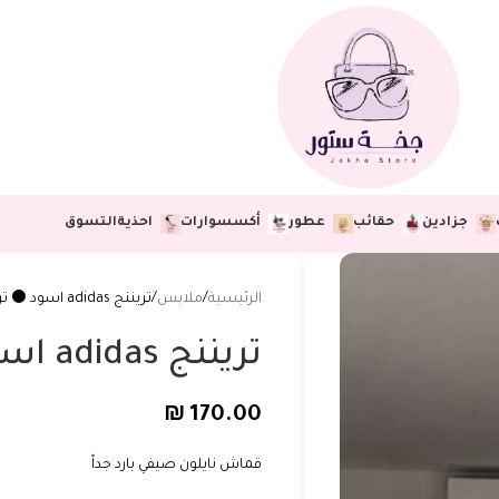
جزادين
حقائب
عطور
أكسسوارات
احذية
التسوق
الرئيسية
ملابس
تريننج adidas اسود ⚫️ ترند🔥
تريننج adidas اسود ⚫️ ترند🔥
₪
170.00
قماش نايلون صيفي بارد جداً