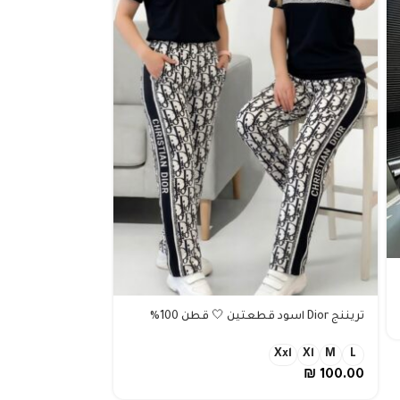
واحدة سايز xl
تريننج Dior اسود قطعتين 🤍 قطن 100%
60.00
₪
200.00
Xxl
Xl
M
L
₪
100.00