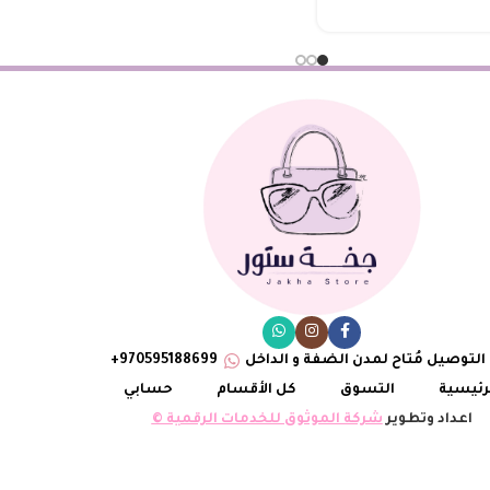
التوصيل مُتاح لمدن الضفة و الداخل
970595188699+
رئيسية
التسوق
كل الأقسام
حسابي
اعداد وتطوير
شركة الموثوق للخدمات الرقمية ©