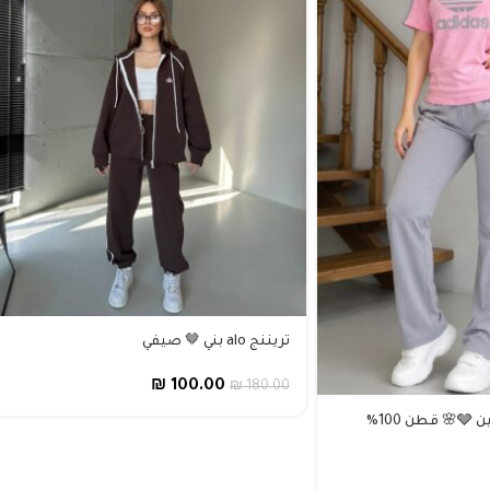
تريننج alo بني 🤎 صيفي
₪
100.00
₪
180.00