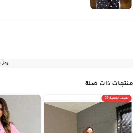
رمز ا
منتجات ذات صلة
نفذت الكمية 😢