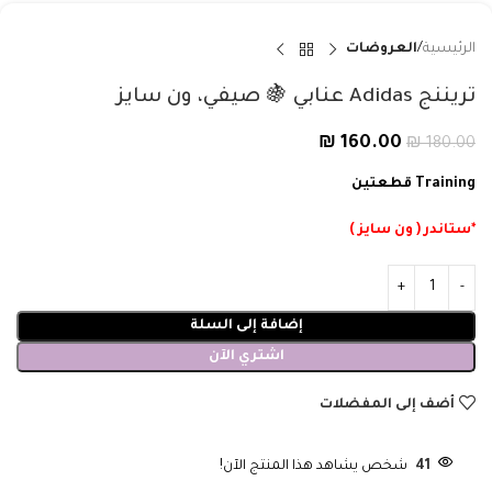
الرئيسية
العروضات
تريننج Adidas عنابي 🍇 صيفي، ون سايز
₪
160.00
₪
180.00
Training قطعتين
*ستاندر ( ون سايز )
إضافة إلى السلة
اشتري الآن
أضف إلى المفضلات
41
شخص يشاهد هذا المنتج الآن!