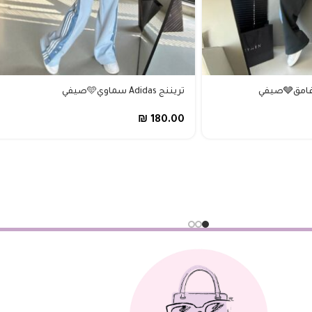
تريننج Adidas سماوي🩵صيفي
₪
180.00