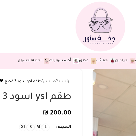
جزادين
حقائب
عطور
أكسسوارات
احذية
التسوق
الرئيسية
ملابس
طقم ysl اسود 3 قطع 🖤
طقم ysl اسود 3 قطع 🖤
₪
200.00
الحجم
Xl
S
M
L