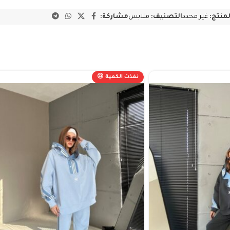
لمنتج:
غير محدد
التصنيف:
ملابس
مشاركة:
نفذت الكمية 😢