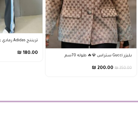
تريننج Adidas رمادي غامق🩶صيفي
₪
180.00
بليزر Gucci ستراس 💎🔥 طوله 70سم
₪
200.00
₪
350.00