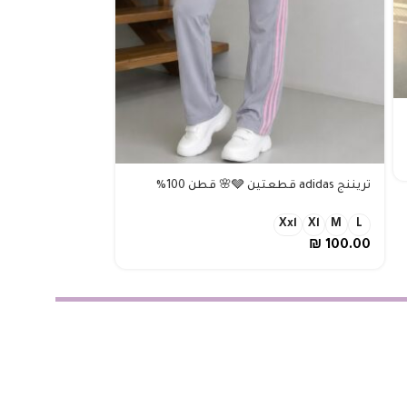
تريننج Dior ابيض قطعتين 🤍 قطن 100%
تريننج adidas قطعتين 🩶🌸 قطن 100%
Xxl
Xl
M
L
₪
100.00
Xxl
Xl
M
L
₪
100.00