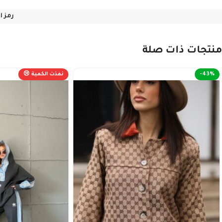
رمز ا
منتجات ذات صلة
-43%
نفذت الكمية 😢