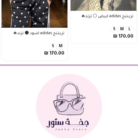
تريننج adidas ابيض ⚪️ ترند🔥
S
M
L
تريننج adidas اسود ⚫️ ترند🔥
₪
170.00
S
M
₪
170.00