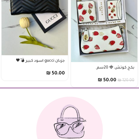
جزدان gucci اسود كبير 💣🖤
بكج كوتش 🍓 20سم.
₪
50.00
₪
50.00
₪
120.00