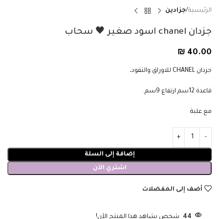
الرئيسية
جزادين
جزدان chanel اسود صغير 🖤 سحاب
₪
40.00
جزدان CHANEL للاوراق والنقود،
قاعدة 12سم ارتفاع 9سم.
مع علبة
إضافة إلى السلة
اشتري الآن
أضف إلى المفضلات
44
شخص يشاهد هذا المنتج الآن!