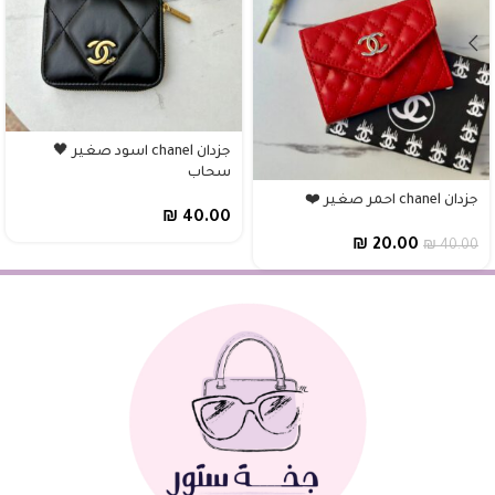
جزدان chanel اسود صغير 🖤
سحاب
جزدان chanel احمر صغير ❤️
₪
40.00
₪
20.00
₪
40.00