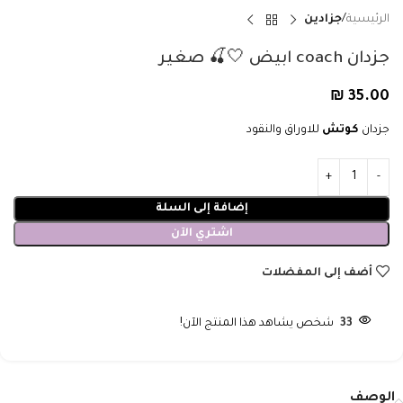
الرئيسية
جزادين
جزدان coach ابيض 🤍🍒 صغير
₪
35.00
جزدان
كوتش
للاوراق والنقود
إضافة إلى السلة
اشتري الآن
أضف إلى المفضلات
33
شخص يشاهد هذا المنتج الآن!
الوصف