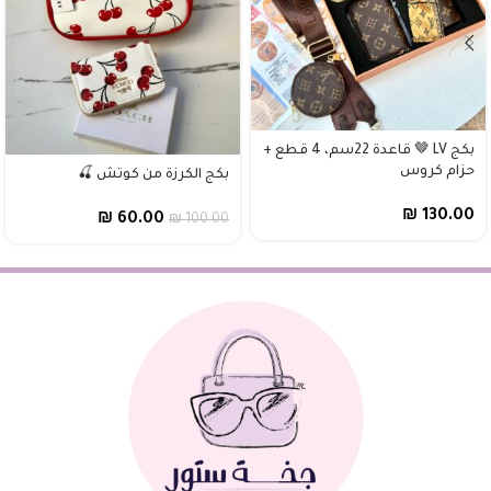
بكج LV 🤎 قاعدة 22سم، 4 قطع +
حزام كروس
بكج الكرزة من كوتش 🍒
₪
130.00
₪
60.00
₪
100.00