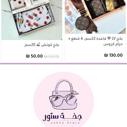
بكج LV 🤎 قاعدة 22سم، 4 قطع +
حزام كروس
بكج كوتش 🍒 20سم.
₪
130.00
₪
50.00
₪
120.00