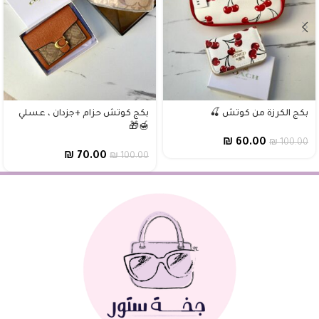
بكج الكرزة من كوتش 🍒
بكج كوتش حزام +جزدان ، عسلي
🍯🎁
₪
60.00
₪
100.00
₪
70.00
₪
100.00