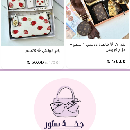
بكج LV 🤎 قاعدة 22سم، 4 قطع +
حزام كروس
بكج كوتش 🍓 20سم.
₪
130.00
₪
50.00
₪
120.00