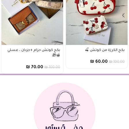
بكج الكرزة من كوتش 🍒
بكج كوتش حزام +جزدان ، عسلي
🍯🎁
₪
60.00
₪
100.00
₪
70.00
₪
100.00