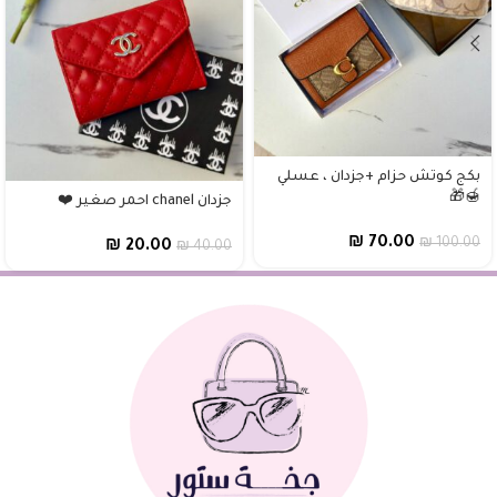
بكج كوتش حزام +جزدان ، عسلي
🍯🎁
جزدان chanel احمر صغير ❤️
₪
70.00
₪
100.00
₪
20.00
₪
40.00