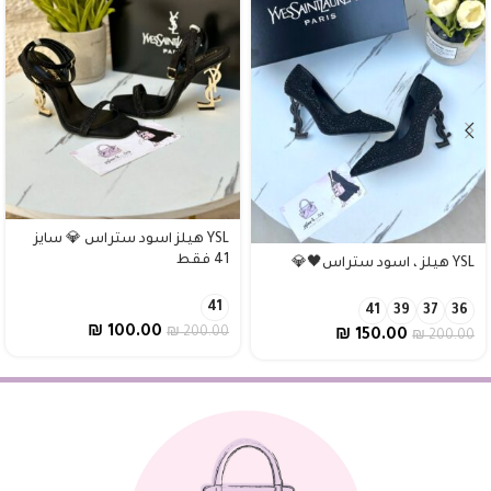
YSL هيلز اسود ستراس 💎 سايز
41 فقط
YSL هيلز ، اسود ستراس🖤💎
41
41
39
37
36
₪
100.00
₪
200.00
₪
150.00
₪
200.00