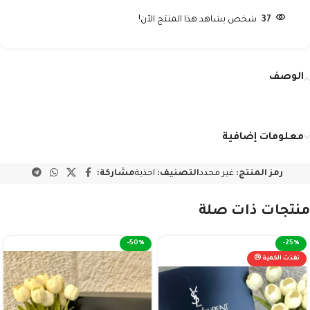
37
شخص يشاهد هذا المنتج الآن!
الوصف
معلومات إضافية
رمز المنتج:
غير محدد
التصنيف:
احذية
مشاركة:
منتجات ذات صلة
-50%
-25%
نفذت الكمية 😢