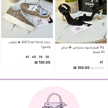
حذاء GUCCI air force 🔥 (قالب
واسع)
YSL هيلز اسود ستراس 💎 سايز
41 فقط
41
40
39
38
41
₪
130.00
₪
100.00
₪
200.00