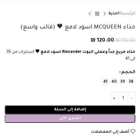
الرئيسية
احذية
حذاء MCQUEEN اسود لامع 🖤 (قالب واسع)
₪
120.00
₪
150.00
حذاء مريح جداً وعملي
البوت Alexander اسود لامع 🖤
السايزات من 36
الى 41
الحجم
41
40
39
38
إضافة إلى السلة
اشتري الآن
أضف إلى المفضلات