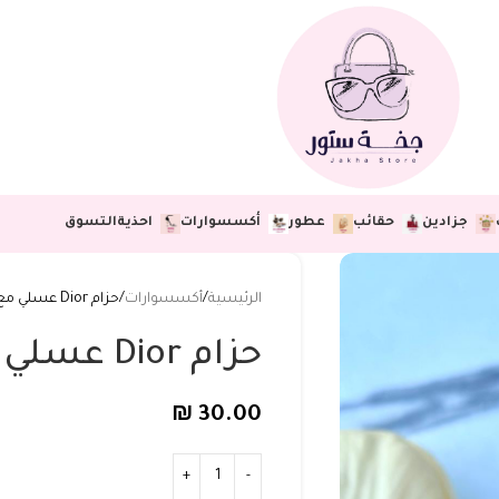
جزادين
حقائب
عطور
أكسسوارات
احذية
التسوق
الرئيسية
أكسسوارات
حزام Dior عسلي مع علبة مختوم
حزام Dior عسلي مع علبة مختوم
₪
30.00