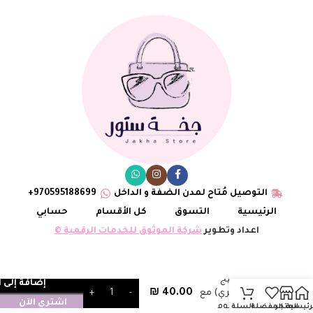
التوصيل مُتاح لمدن الضفة و الداخل
970595188699+
الرئيسية
التسوق
كل الأقسام
حسابي
اعداد وتطوير
شركة الموثوق للخدمات الرقمية ©
حزام ysl بيج
إضافة إلى 
₪
40.00
(شعار دائري) مع
اشتري الآن
علبة مختوم
رئيسية
المتجر
المفضلة
السلة