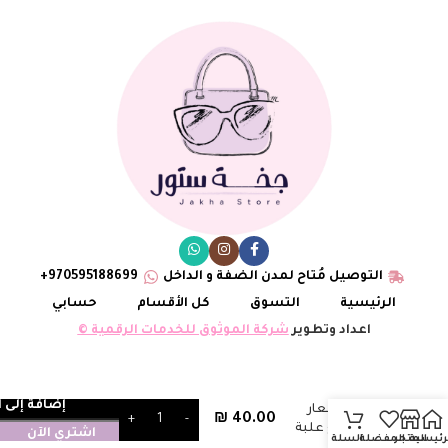
التوصيل مُتاح لمدن الضفة و الداخل
970595188699+
الرئيسية
التسوق
كل الأقسام
حسابي
اعداد وتطوير
شركة الموثوق للخدمات الرقمية ©
حزام ysl
إضافة إلى 
عسلي(شعار
₪
40.00
دائري) مع علبة
اشتري الآن
رئيسية
المتجر
المفضلة
السلة