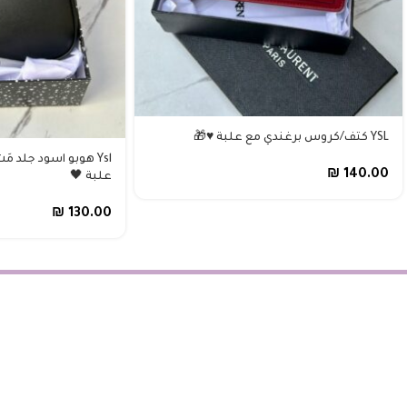
YSL كتف/كروس برغندي مع علبة ♥️🎁
₪
140.00
علبة 🖤
₪
130.00