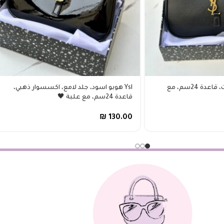
Ysl هوبو اسود جلد مَت، قاعدة 24سم، مع
Ysl هوبو اسود، جلد لامع، اكسسوار ذهبي،
قاعدة 24سم، مع علبة 🖤
₪
130.00