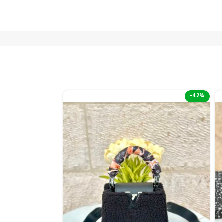
-50%
-42%
نفذت الكمية 😢