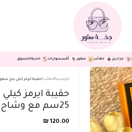
جزادين
حقائب
عطور
أكسسوارات
احذية
التسوق
الرئيسية
حقائب
حقيبة ايرمز كيلي بيج شمواه، قاعدة 25سم م
حقيبة ايرمز كيلي
25سم مع وشاح واكسسوار
₪
120.00