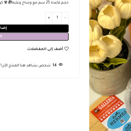
حجم قاعدة 25 سم مع وشاح وعلبة🎁🧣 كوبي ماستر مختوم يوجد حزام اضافي واكسسوار
إضاف
ا
أضف إلى المفضلات
14
شخص يشاهد هذا المنتج الآن!