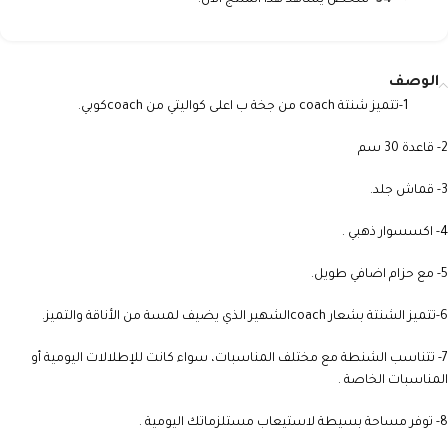
34
شخص يشاهد هذا المنتج الآن!
الوصف
1-تتميز شنتة coach من جخة ب اعلى كواليتي من coachكوبي.
2- قاعدة 30 سم
3- قماش جلد.
4- اكسسوار ذهبي .
5- مع حزام اضافي طويل.
6-تتميز الشنتة بشعار coachالشهير الذي يضيف لمسة من الأناقة والتميز.
7- تتناسب الشنطة مع مختلف المناسبات، سواء كانت للإطلالات اليومية أو
المناسبات الخاصة .
8- توفر مساحة بسيطة لاستيعاب مستلزماتك اليومية .