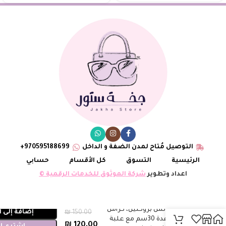
التوصيل مُتاح لمدن الضفة و الداخل
970595188699+
الرئيسية
التسوق
كل الأقسام
حسابي
اعداد وتطوير
شركة الموثوق للخدمات الرقمية ©
حقيبة كوتش بروكلين، كرامل
إضافة إلى 
₪
150.00
غامق، قاعدة 30سم مع علبة
₪
120.00