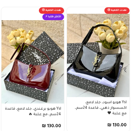
نفذت الكمية 😢
نفذت الكمية 😢
الأكثر طلبا ⚡
Ysl هوبو اسود، جلد لامع،
اكسسوار ذهبي، قاعدة 24سم،
Ysl هوبو برغندي، جلد لامع، قاعدة
مع علبة 🖤
24سم، مع علبة 🔥
₪
130.00
₪
130.00