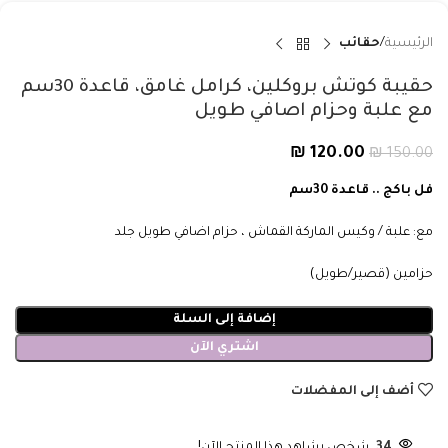
الرئيسية
حقائب
حقيبة كوتش بروكلين، كرامل غامق، قاعدة 30سم
مع علبة وحزام اصافي طويل
₪
120.00
₪
150.00
فل باكج .. قاعدة 30سم
مع: علبة / وكيس الماركة القماش ، حزام اضافي طويل جلد
حزامين (قصير/طويل)
إضافة إلى السلة
اشتري الآن
أضف إلى المفضلات