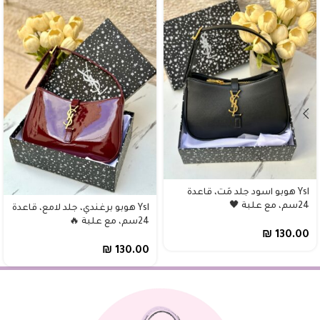
Ysl هوبو اسود جلد مَت، قاعدة
24سم، مع علبة 🖤
Ysl هوبو برغندي، جلد لامع، قاعدة
24سم، مع علبة 🔥
₪
130.00
₪
130.00