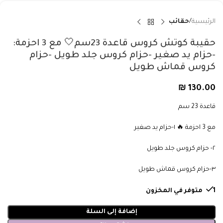
الرئيسية
حقائب
حقيبة كوتش كروس قاعدة 23سم🤍 مع 3 احزمة:
-حزام يد صغير -حزام كروس جلد طويل -حزام
كروس قماش طويل
₪
130.00
قاعدة 23 سم
مع 3 احزمة 🔥 ١-حزام يد صغير
٢- حزام كروس جلد طويل
٣-حزام كروس قماش طويل
1 متوفر في المخزون
إضافة إلى السلة