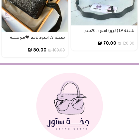
شنتة LV (فرو) اسود، 20سم.
شنتة LV اسود لامع 🖤مع علبة
₪
70.00
₪
120.00
₪
80.00
₪
160.00