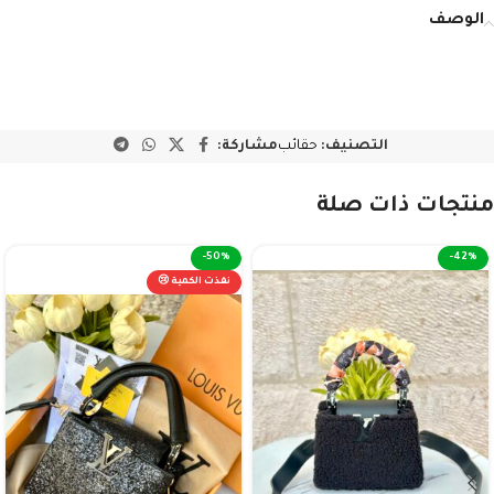
الوصف
التصنيف:
حقائب
مشاركة:
منتجات ذات صلة
-50%
-42%
نفذت الكمية 😢