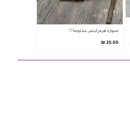
حزام DIOR بيج هاردوير ذهبي 💛
اسوارة هرمز أبيض مختومةً🤍
₪
25.00
₪
20.00