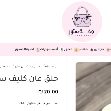
جزادين
حقائب
عطور
أكسسوارات
احذية
التسوق
الرئيسية
أكسسوارات
حلق فان كليف ستر
حلق فان كليف س
₪
20.00
ستانلس ستيل مقاوم للماء