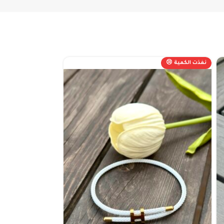
نفذت الكمية 😢