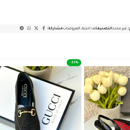
:
غير محدد
التصنيفات:
احذية
,
العروضات
مشاركة:
-33%