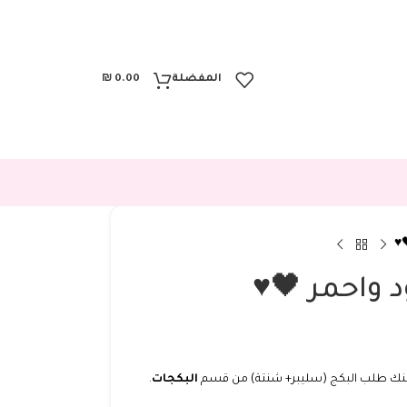
المفضلة
0.00
₪
♥️
 واحمر 🖤♥️
ك طلب البكج (سليبر+ شنتة) من قسم
البكجات
.