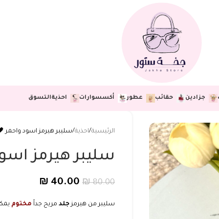
جزادين
حقائب
عطور
أكسسوارات
احذية
التسوق
الرئيسية
احذية
سليبر هيرمز اسود واحمر 🖤
سليبر هيرمز اسود
₪
40.00
₪
80.00
سليبر من هيرمز
جلد
مريح جداً
مختوم
يمكن