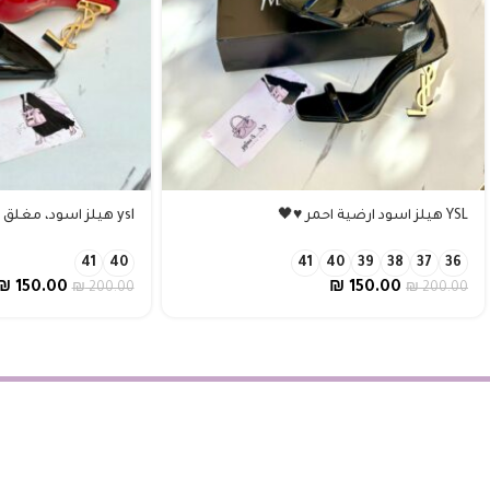
YSL هيلز اسود ارضية احمر ♥️🖤
ysl هيلز اسود، مغلق من الامام، كعب ذهبي
41
40
41
40
39
38
37
36
₪
150.00
₪
150.00
₪
200.00
₪
200.00