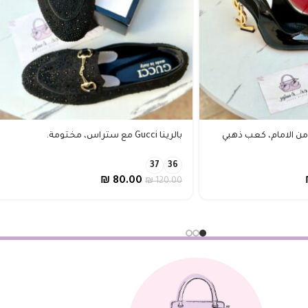
بالرينا Gucci مع ستراس، مختومة.
37
36
₪
80.00
₪
120.00