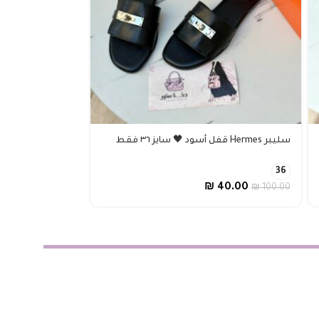
سليبر Hermes قفل أسود 🖤 سايز ٣٦ فقط
سليبر هيرمز خمري لمي
39
36
40.00
₪
40.00
₪
80.00
₪
100.00