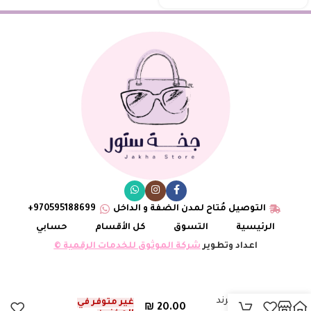
التوصيل مُتاح لمدن الضفة و الداخل
970595188699+
الرئيسية
التسوق
كل الأقسام
حسابي
اعداد وتطوير
شركة الموثوق للخدمات الرقمية ©
سنسال ترند
غير متوفر في
₪
20.00