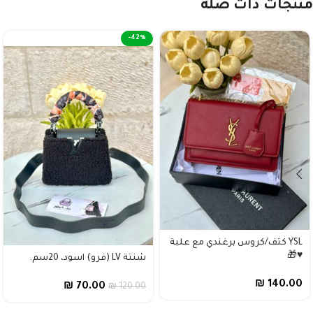
منتجات ذات صلة
-42%
YSL كتف/كروس برغندي مع علبة
♥️🎁
شنتة LV (فرو) اسود، 20سم.
₪
140.00
₪
70.00
₪
120.00