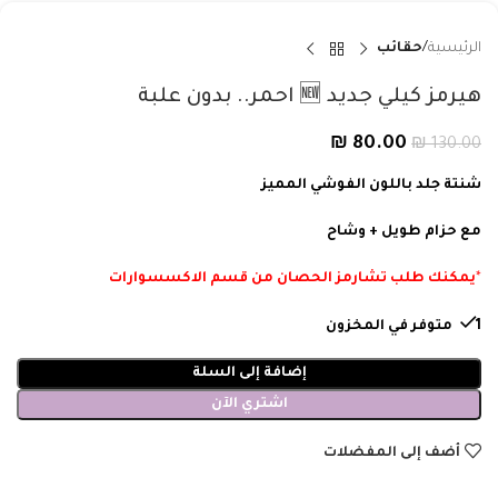
الرئيسية
حقائب
هيرمز كيلي جديد 🆕 احمر.. بدون علبة
₪
80.00
₪
130.00
شنتة جلد باللون الفوشي المميز
مع حزام طويل + وشاح
*
يمكنك طلب تشارمز الحصان من قسم الاكسسوارات
1 متوفر في المخزون
إضافة إلى السلة
اشتري الآن
أضف إلى المفضلات