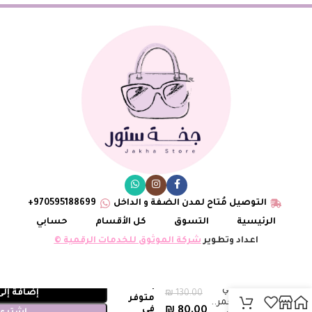
التوصيل مُتاح لمدن الضفة و الداخل
970595188699+
الرئيسية
التسوق
كل الأقسام
حسابي
اعداد وتطوير
شركة الموثوق للخدمات الرقمية ©
1
هيرمز كيلي
إضافة إلى
₪
130.00
متوفر
جديد 🆕 احمر..
في
₪
80.00