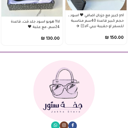
ysl كبير مع جزدان اضافي 🖤 اسود ،
حجم كبير قاعدة 40سم مناسبة
Ysl هوبو اسود جلد مَت، قاعدة
للسفر او حقيبة بيبي 👶🏻 ✈️
24سم، مع علبة 🖤
₪
150.00
₪
130.00