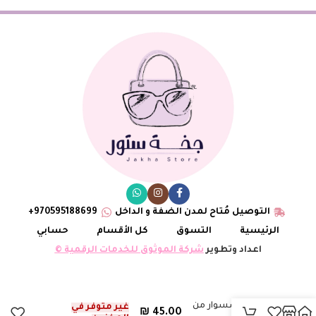
التوصيل مُتاح لمدن الضفة و الداخل
970595188699+
الرئيسية
التسوق
كل الأقسام
حسابي
اعداد وتطوير
شركة الموثوق للخدمات الرقمية ©
طقم اكسسوار من
غير متوفر في
₪
45.00