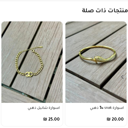
منتجات ذات صلة
اسوارة snak 🐍 ذهبي
اسوارة شانيل ذهبي
₪
25.00
₪
20.00