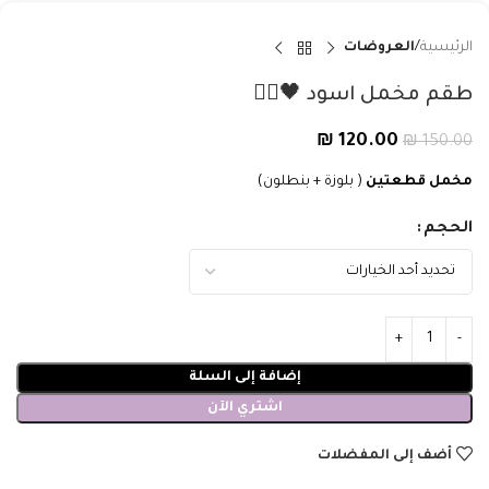
الرئيسية
العروضات
طقم مخمل اسود 🖤👰‍♀️
₪
120.00
₪
150.00
مخمل قطعتين
( بلوزة + بنطلون)
الحجم
إضافة إلى السلة
اشتري الآن
أضف إلى المفضلات