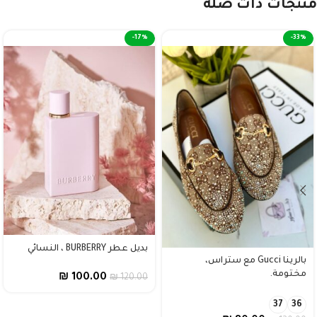
منتجات ذات صلة
-17%
-33%
بديل عطر BURBERRY ، النسائي
بالرينا Gucci مع ستراس،
مختومة.
₪
100.00
₪
120.00
37
36