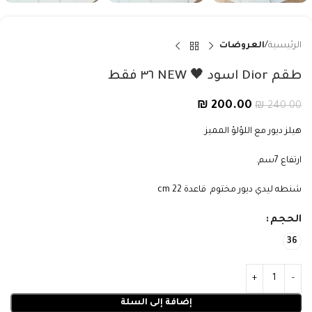
الرئيسية
العروضات
طقم Dior اسود 🖤 NEW ٣٦ فقط
₪
200.00
₪
240.00
هيلز ديور مع اللؤلؤ المميز
ارتفاع 7سم.
شنطه ليدي ديور مختوم قاعدة 22 cm
الحجم
36
إضافة إلى السلة