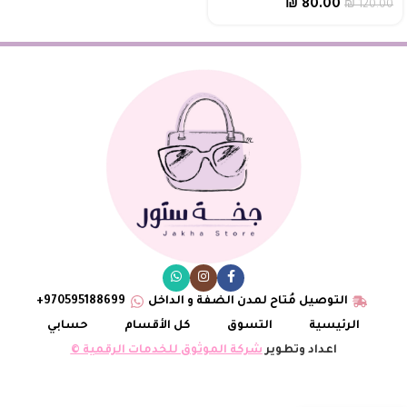
₪
80.00
₪
120.00
التوصيل مُتاح لمدن الضفة و الداخل
970595188699+
الرئيسية
التسوق
كل الأقسام
حسابي
اعداد وتطوير
شركة الموثوق للخدمات الرقمية ©