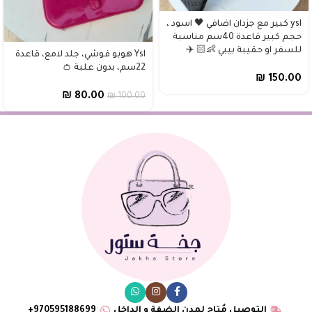
ysl كبير مع جزدان اضافي 🖤 اسود ،
حجم كبير قاعدة 40سم مناسبة
للسفر او حقيبة بيبي 👶🏻 ✈️
Ysl هوبو فوشي، جلد لامع، قاعدة
22سم، بدون علبة 👛
₪
150.00
₪
80.00
₪
100.00
التوصيل مُتاح لمدن الضفة و الداخل
970595188699+