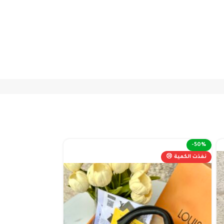
-50%
-50%
نفذت الكمية 😢