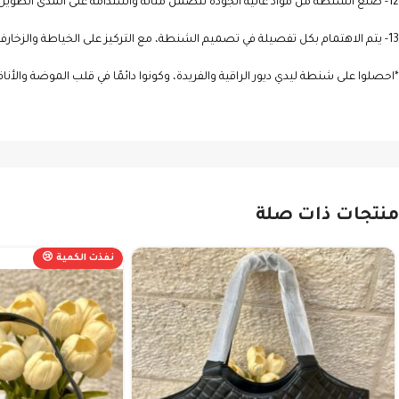
12- صنع الشنطة من مواد عالية الجودة لتضمن متانة واستدامة على المدى الطويل.
13- يتم الاهتمام بكل تفصيلة في تصميم الشنطة، مع التركيز على الخياطة والزخارف لضمان الأناقة والفخامة .
*احصلوا على شنطة ليدي ديور الراقية والفريدة، وكونوا دائمًا في قلب الموضة والأناق
منتجات ذات صلة
نفذت الكمية 😢