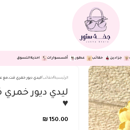
جزادين
حقائب
عطور
أكسسوارات
احذية
التسوق
الرئيسية
حقائب
ليدي ديور خمري مَت،مع علبة،24 س
♥️
₪
150.00