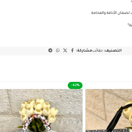
ة*
التصنيف:
حقائب
مشاركة:
-42%