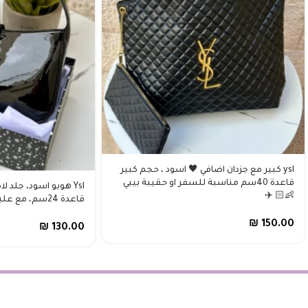
ysl كبير مع جزدان اضافي 🖤 اسود ، حجم كبير
قاعدة 40سم مناسبة للسفر او حقيبة بيبي
Ysl هوبو اسود، جلد 
👶🏻 ✈️
قاعدة 24سم، مع علبة 🖤
₪
150.00
₪
130.00