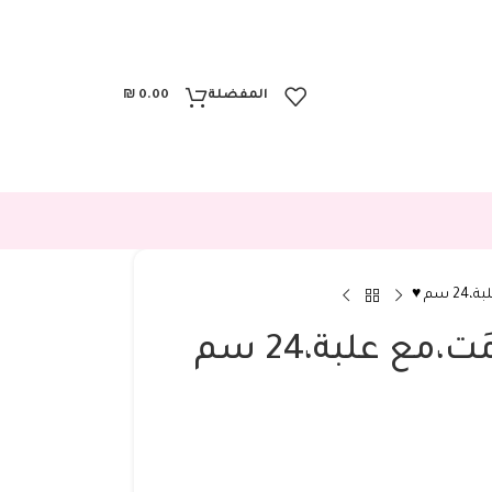
المفضلة
0.00
₪
م ♥️
ليدي ديور خمري مَت،مع علبة،24 سم