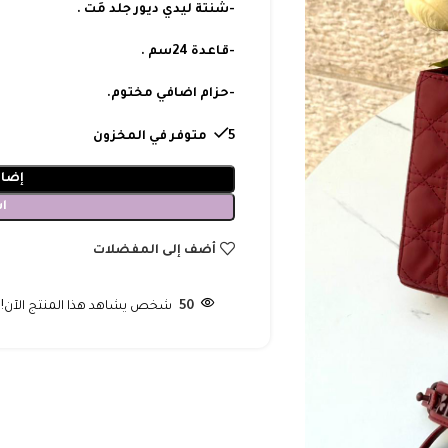
-شنتة ليدي ديور جلد مَت .
-قاعدة 24سم .
-حزام اضافي مختوم.
5 متوفر في المخزون
إضاف
ا
أضف إلى المفضلات
50
شخص يشاهد هذا المنتج الآن!