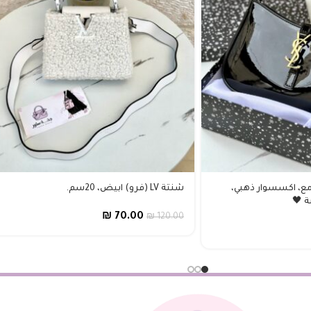
لامع، اكسسوار ذهبي،
شنتة LV (فرو) ابيض، 20سم.
₪
70.00
₪
120.00