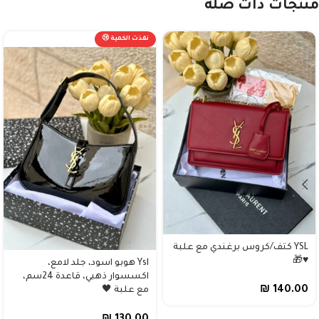
منتجات ذات صلة
نفذت الكمية 😢
YSL كتف/كروس برغندي مع علبة
♥️🎁
Ysl هوبو اسود، جلد لامع،
اكسسوار ذهبي، قاعدة 24سم،
₪
140.00
مع علبة 🖤