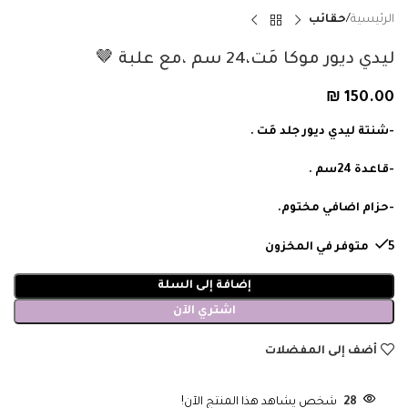
الرئيسية
حقائب
ليدي ديور موكا مَت،24 سم ،مع علبة 🤎
₪
150.00
-شنتة ليدي ديور جلد مَت .
-قاعدة 24سم .
-حزام اضافي مختوم.
5 متوفر في المخزون
إضافة إلى السلة
اشتري الآن
أضف إلى المفضلات
28
شخص يشاهد هذا المنتج الآن!