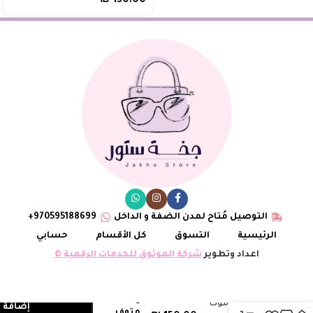
₪
130.00
التوصيل مُتاح لمدن الضفة و الداخل
970595188699+
الرئيسية
التسوق
كل الأقسام
حسابي
اعداد وتطوير
شركة الموثوق للخدمات الرقمية ©
5
ليدي ديور موكا
إضافة إ