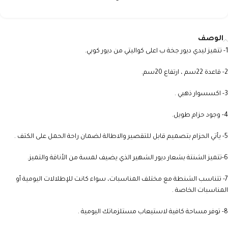
الوصف
1- تتميز ليدي ديور جخة ب اعلى كواليتي من ديور كوبي.
2- قاعدة 22سم ، ارتفاع 20سم.
3- اكسسوار ذهبي .
4- وجود حزام طويل.
5- يأتي الحزام بتصميم قابل للتقصير والاطالة لضمان راحة الحمل على الكتف .
6-تتميز الشنتة بشعار ديور الشهير الذي يضيف لمسة من الأناقة والتميز.
7- تتناسب الشنطة مع مختلف المناسبات، سواء كانت للإطلالات اليومية أو
المناسبات الخاصة .
8- توفر مساحة كافية لاستيعاب مستلزماتك اليومية .