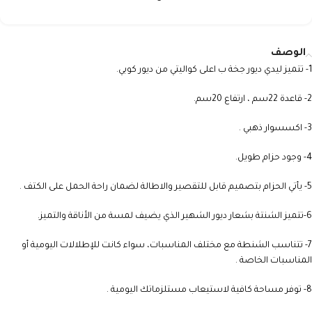
الوصف
1- تتميز ليدي ديور جخة ب اعلى كواليتي من ديور كوبي.
2- قاعدة 22سم ، ارتفاع 20سم.
3- اكسسوار ذهبي .
4- وجود حزام طويل.
5- يأتي الحزام بتصميم قابل للتقصير والاطالة لضمان راحة الحمل على الكتف .
6-تتميز الشنتة بشعار ديور الشهير الذي يضيف لمسة من الأناقة والتميز.
7- تتناسب الشنطة مع مختلف المناسبات، سواء كانت للإطلالات اليومية أو
المناسبات الخاصة .
8- توفر مساحة كافية لاستيعاب مستلزماتك اليومية .