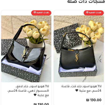
منتجات ذات صلة
نفذت الكمية 😢
نفذت الكمية 😢
Ysl هوبو اسود جلد مَت، قاعدة
Ysl هوبو اسود، جلد لامع،
24سم، مع علبة 🖤
اكسسوار ذهبي، قاعدة 24سم،
مع علبة 🖤
₪
130.00