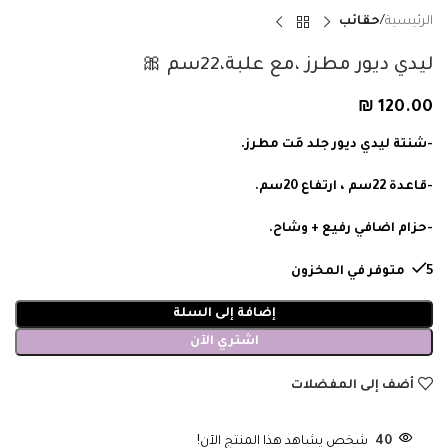
الرئيسية
حقائب
ليدي ديور مطرز ،مع علبة،22سم 🎀
₪
120.00
-شنتة ليدي ديور جلد مَت مطرز.
-قاعدة 22سم ، ارتفاع 20سم.
-حزام اضافي رفيع + وشاح.
5 متوفر في المخزون
إضافة إلى السلة
اشتري الآن
أضف إلى المفضلات
40
شخص يشاهد هذا المنتج الآن!