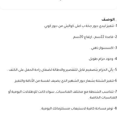
الوصف
1- تتميز ليدي ديور جخة ب اعلى كواليتي من ديور كوبي.
2- قاعدة 22سم ، ارتفاع 20سم.
3- اكسسوار ذهبي .
4- وجود حزام طويل.
5- يأتي الحزام بتصميم قابل للتقصير والاطالة لضمان راحة الحمل على الكتف .
6-تتميز الشنتة بشعار ديور الشهير الذي يضيف لمسة من الأناقة والتميز.
7- تتناسب الشنطة مع مختلف المناسبات، سواء كانت للإطلالات اليومية أو
المناسبات الخاصة .
8- توفر مساحة كافية لاستيعاب مستلزماتك اليومية .