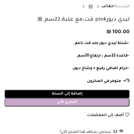
الرئيسية
حقائب
ليدي ديورpink مَت،مع علبة،22سم 🎀
₪
100.00
-شنتة ليدي ديور جلد مَت ناعم.
-قاعدة 22سم ، ارتفاع 20سم.
-حزام اضافي رفيع + وشاح ديور.
5 متوفر في المخزون
إضافة إلى السلة
اشتري الآن
أضف إلى المفضلات
32
شخص يشاهد هذا المنتج الآن!