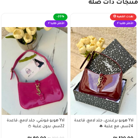
منتجات ذات صلة
نفذت الكمية 😢
-20%
الأكثر طلبا ⚡
الأكثر طلبا ⚡
Ysl هوبو برغندي، جلد لامع، قاعدة
Ysl هوبو فوشي، جلد لامع، قاعدة
24سم، مع علبة 🔥
22سم، بدون علبة 👛