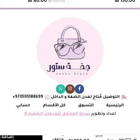
₪
80.00
₪
130.00
₪
100.00
التوصيل مُتاح لمدن الضفة و الداخل
970595188699+
الرئيسية
التسوق
كل الأقسام
حسابي
اعداد وتطوير
شركة الموثوق للخدمات الرقمية ©
5
ليدي ديورpink
إضافة إ