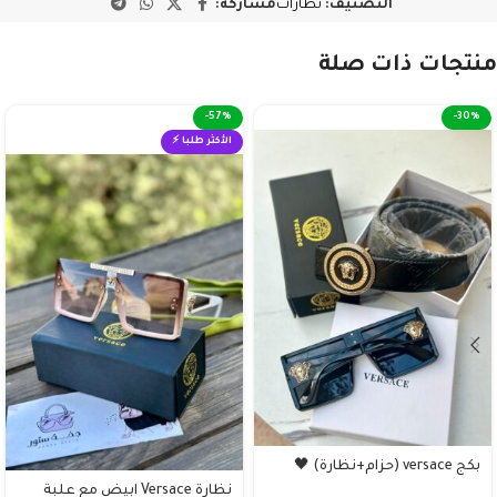
التصنيف:
نظارات
مشاركة:
منتجات ذات صلة
-57%
-30%
الأكثر طلبا ⚡
بكج versace (حزام+نظارة) 🖤
نظارة Versace ابيض مع علبة