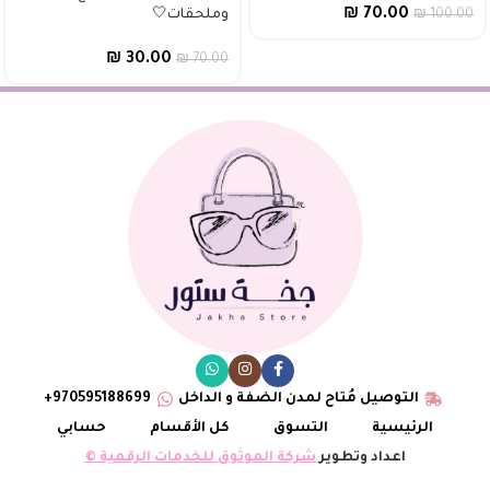
₪
70.00
100.00
₪
وملحقات🤍
₪
30.00
₪
70.00
التوصيل مُتاح لمدن الضفة و الداخل
970595188699+
الرئيسية
التسوق
كل الأقسام
حسابي
اعداد وتطوير
شركة الموثوق للخدمات الرقمية ©